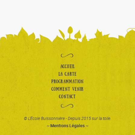
ACCUEIL
LA CARTE
PROGRAMMATION
COMMENT VENIR
CONTACT
© L'École Buissonnière - Depuis 2015 sur la toile.
~ Mentions Légales ~