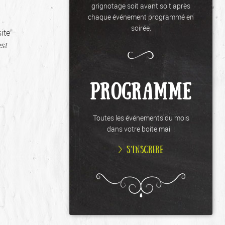
grignotage soit avant soit après
chaque événement programmé en
soirée.
site
est
PROGRAMME
Toutes les événements du mois
dans votre boite mail !
> S’INSCRIRE