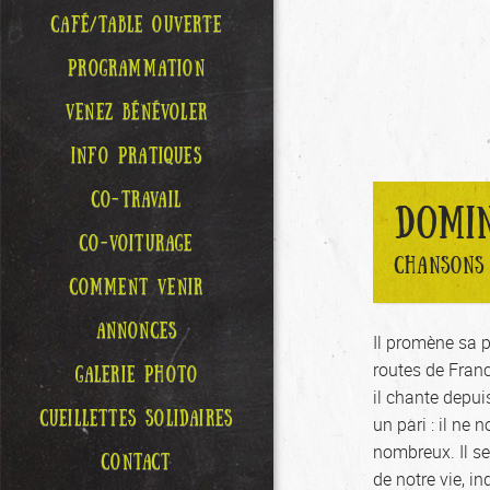
CAFÉ/TABLE OUVERTE
PROGRAMMATION
VENEZ BÉNÉVOLER
INFO PRATIQUES
CO-TRAVAIL
DOMI
CO-VOITURAGE
CHANSONS 
COMMENT VENIR
ANNONCES
Il promène sa p
routes de France
GALERIE PHOTO
il chante depui
CUEILLETTES SOLIDAIRES
un pari : il ne
nombreux. Il se
CONTACT
de notre vie, i