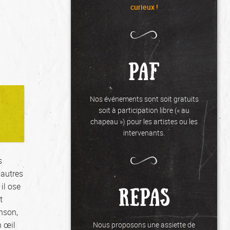
curieux !
PAF
Nos événements sont soit gratuits
soit à participation libre (« au
chapeau ») pour les artistes ou les
intervenants.
s
 autres
il ose
REPAS
t
nson,
n œil
Nous proposons une assiette de