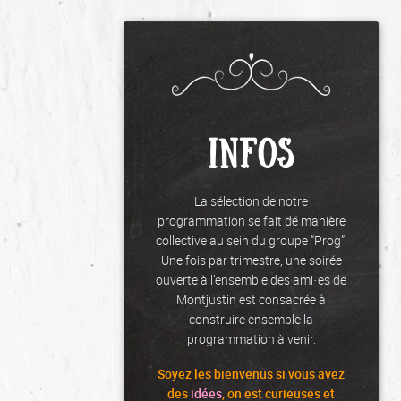
INFOS
La sélection de notre
programmation se fait de manière
collective au sein du groupe “Prog”.
Une fois par trimestre, une soirée
ouverte à l’ensemble des ami·es de
Montjustin est consacrée à
construire ensemble la
programmation à venir.
Soyez les
bienvenus
si vous avez
des
idées
, on est curieuses et