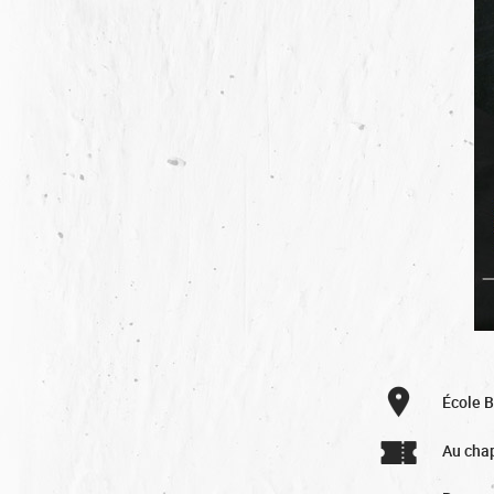
École 
Au cha