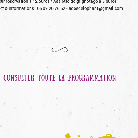
ur réservation à 12 euros / Assiette de grignotage à 5 euros
ct & informations : 06 09 20 76 52 - adosdelephant@gmail.com
CONSULTER TOUTE LA PROGRAMMATION