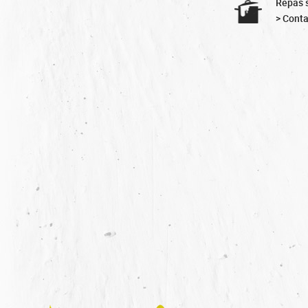
Repas s
> Conta