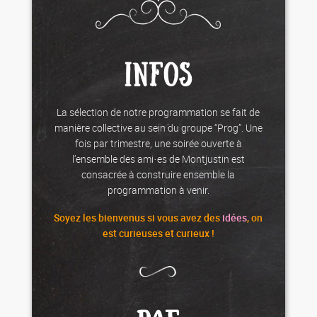
INFOS
La sélection de notre programmation se fait de
manière collective au sein du groupe “Prog”. Une
fois par trimestre, une soirée ouverte à
l’ensemble des ami·es de Montjustin est
consacrée à construire ensemble la
programmation à venir.
Soyez les
bienvenus
si vous avez des
idées
, on
est curieuses et curieux !