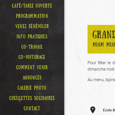
CAFÉ/TABLE OUVERTE
PROGRAMMATION
VENEZ BÉNÉVOLER
GRAND
INFO PRATIQUES
MIAM MIA
CO-TRAVAIL
CO-VOITURAGE
Pour fêter le 
COMMENT VENIR
dimanche midi
ANNONCES
Au menu, tajine
GALERIE PHOTO
CUEILLETTES SOLIDAIRES
CONTACT
École 