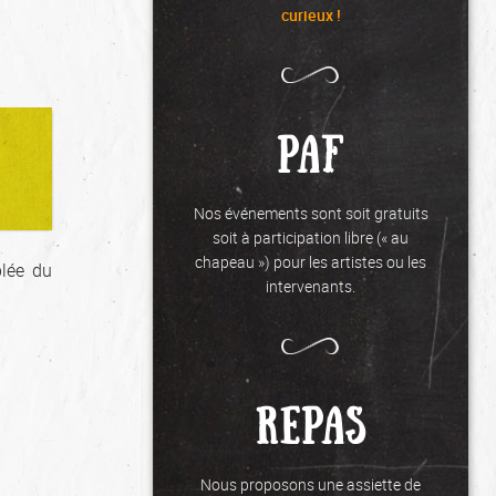
curieux !
PAF
Nos événements sont soit gratuits
soit à participation libre (« au
chapeau ») pour les artistes ou les
blée du
intervenants.
REPAS
Nous proposons une assiette de