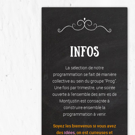
INFOS
La sélection de notre
programmation se fait de manière
collective au sein du groupe “Prog”.
Une fois par trimestre, une soirée
ouverte à l’ensemble des ami·es de
Montjustin est consacrée à
construire ensemble la
programmation à venir.
Soyez les
bienvenus
si vous avez
des
idées
, on est curieuses et