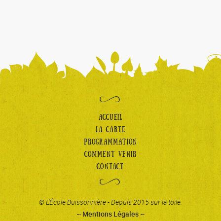
ACCUEIL
LA CARTE
PROGRAMMATION
COMMENT VENIR
CONTACT
© L'École Buissonnière - Depuis 2015 sur la toile.
~ Mentions Légales ~