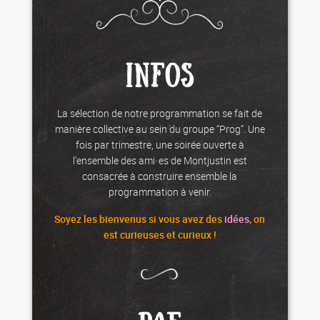
INFOS
La sélection de notre programmation se fait de
manière collective au sein du groupe “Prog”. Une
fois par trimestre, une soirée ouverte à
l’ensemble des ami·es de Montjustin est
consacrée à construire ensemble la
programmation à venir.
Soyez les
bienvenus
si vous avez des
idées
, on
est curieuses et curieux !