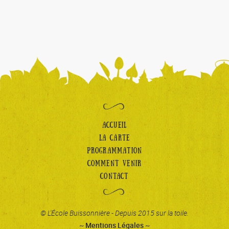
ACCUEIL
LA CARTE
PROGRAMMATION
COMMENT VENIR
CONTACT
© L'École Buissonnière - Depuis 2015 sur la toile.
~ Mentions Légales ~