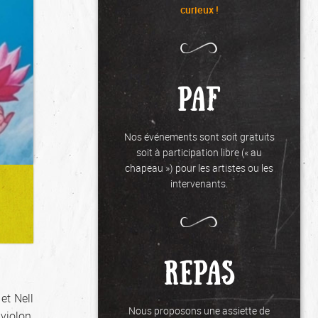
curieux !
PAF
Nos événements sont soit gratuits
soit à participation libre (« au
chapeau ») pour les artistes ou les
intervenants.
REPAS
et Nell
Nous proposons une assiette de
violon,