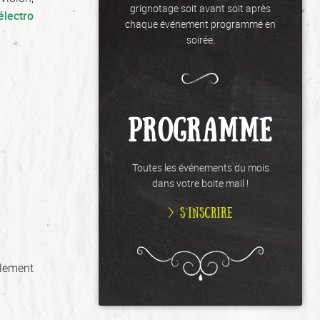
grignotage soit avant soit après
électro
chaque événement programmé en
soirée.
PROGRAMME
Toutes les événements du mois
dans votre boite mail !
> S’INSCRIRE
alement