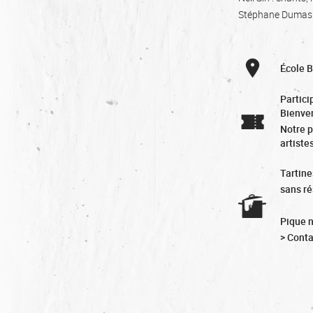
Stéphane Dumas : 
École 
Partici
Bienve
Notre p
artiste
Tartine
sans ré
Pique n
> Conta