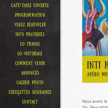
CAFÉ/TABLE OUVERTE
PROGRAMMATION
VENEZ BÉNÉVOLER
INFO PRATIQUES
CO-TRAVAIL
CO-VOITURAGE
INTI 
COMMENT VENIR
ANNONCES
APÉRO MU
GALERIE PHOTO
CUEILLETTES SOLIDAIRES
Nous avons le 
CONTACT
Sin. Deux artis