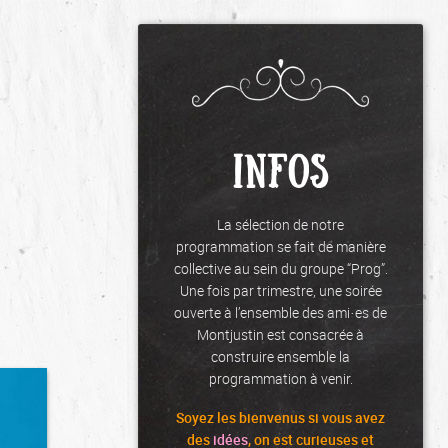
INFOS
La sélection de notre
programmation se fait de manière
collective au sein du groupe “Prog”.
Une fois par trimestre, une soirée
ouverte à l’ensemble des ami·es de
Montjustin est consacrée à
construire ensemble la
programmation à venir.
Soyez les
bienvenus
si vous avez
des
idées
, on est curieuses et