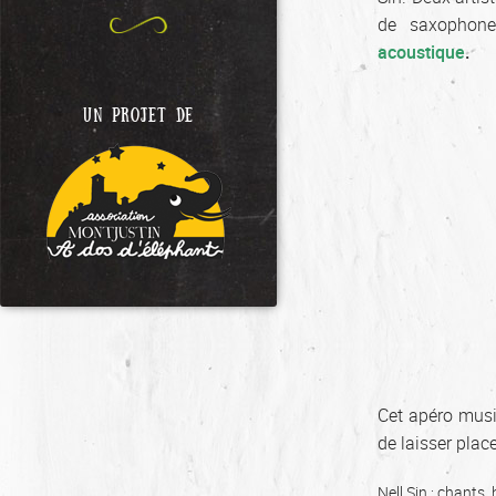
de saxophon
acoustique
.
UN PROJET DE
Cet apéro musi
de laisser pla
Nell Sin : chants,