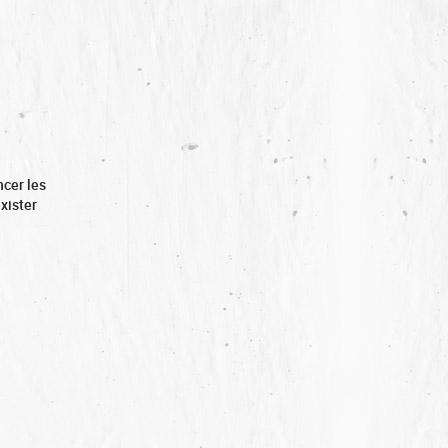
ncer les
exister