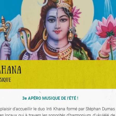
KHANA
SIQUE
3e APÉRO MUSIQUE DE l’ÉTÉ !
plaisir d’accueillir le duo Inti Khana formé par Stéphan Dumas 
tes locaux qui à travers les sonorités d’harmonium, d’ukulélé, de 