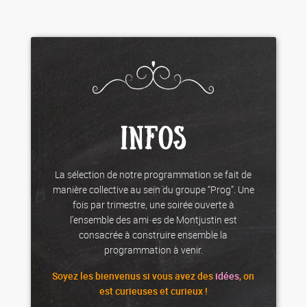
INFOS
La sélection de notre programmation se fait de
manière collective au sein du groupe “Prog”. Une
fois par trimestre, une soirée ouverte à
l’ensemble des ami·es de Montjustin est
consacrée à construire ensemble la
programmation à venir.
Soyez les
bienvenus
si vous avez des
idées
, on
est curieuses et curieux !