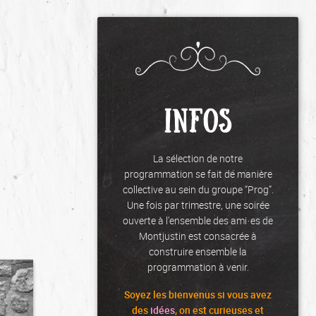
INFOS
La sélection de notre
programmation se fait de manière
collective au sein du groupe “Prog”.
Une fois par trimestre, une soirée
ouverte à l’ensemble des ami·es de
Montjustin est consacrée à
construire ensemble la
programmation à venir.
Soyez les
bienvenus
si vous avez
des
idées
, on est curieuses et