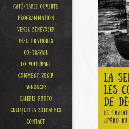
CAFÉ/TABLE OUVERTE
PROGRAMMATION
VENEZ BÉNÉVOLER
INFO PRATIQUES
CO-TRAVAIL
CO-VOITURAGE
LA S
COMMENT VENIR
LES C
ANNONCES
GALERIE PHOTO
DE DÉ
CUEILLETTES SOLIDAIRES
LE TRADI
APÉRO DU 
CONTACT