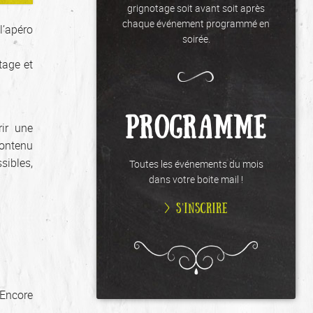
grignotage soit avant soit après
chaque événement programmé en
l’apéro
soirée.
tage et
PROGRAMME
ir une
contenu
sibles,
Toutes les événements du mois
dans votre boite mail !
> S’INSCRIRE
 Encore