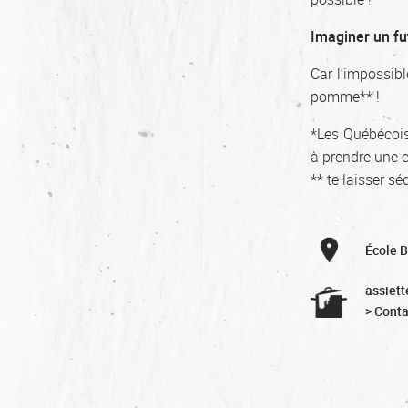
Imaginer un fu
Car l’impossibl
pomme** !
*Les Québécois 
à prendre une c
** te laisser s
École 
assiett
> Conta