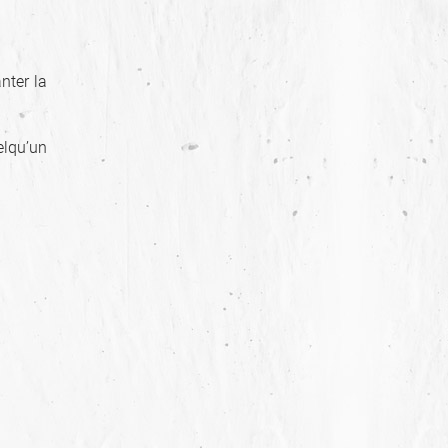
nter la
elqu’un