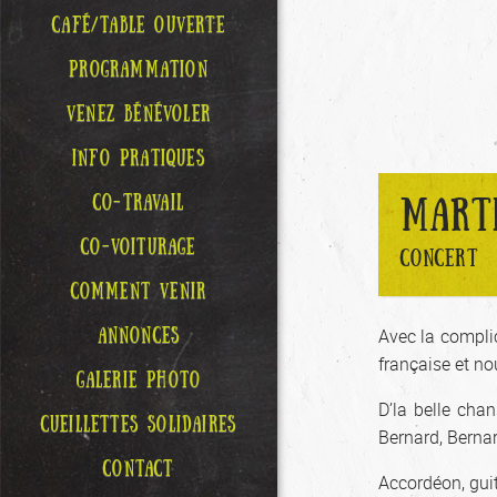
CAFÉ/TABLE OUVERTE
PROGRAMMATION
VENEZ BÉNÉVOLER
INFO PRATIQUES
CO-TRAVAIL
MART
CO-VOITURAGE
CONCERT
COMMENT VENIR
ANNONCES
Avec la complic
française et no
GALERIE PHOTO
D’la belle cha
CUEILLETTES SOLIDAIRES
Bernard, Berna
CONTACT
Accordéon, guit