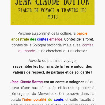
JEAN CLAUDE BOTTON
PLAISIR DE VOYAGE À TRAVERS LES
MOTS
Perchée au sommet de la colline, la
parole
ancestrale
des
contes
émerge
. Contes de la forêt,
contes de la Sologne profonde, mais aussi
contes
du monde,
ils ne cherchent qu’une chose :
Au-delà du plaisir du voyage,
rassembler les humains de la Terre autour des
valeurs de respect, de partage et de solidarité
!
Jean-Claude Botton
est un conteur solognot
, né au
cœur d’une ruralité boisée et lacustre propice à
l’émergence du Merveilleux. On retrouve dans sa
parole
l’intemporalité
du
conte
, et cette faculté à