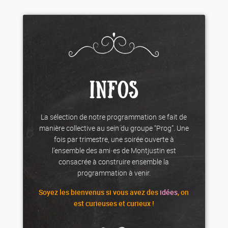
INFOS
La sélection de notre programmation se fait de
manière collective au sein du groupe “Prog”. Une
fois par trimestre, une soirée ouverte à
l’ensemble des ami·es de Montjustin est
consacrée à construire ensemble la
programmation à venir.
Soyez les
bienvenus
si vous avez des
idées
, on
est curieuses et curieux !