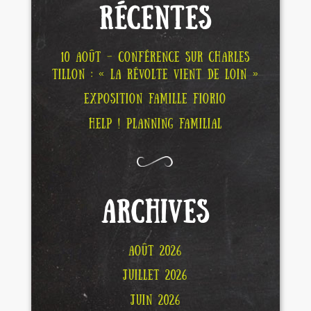
RÉCENTES
10 AOÛT – CONFÉRENCE SUR CHARLES
TILLON : « LA RÉVOLTE VIENT DE LOIN »
EXPOSITION FAMILLE FIORIO
HELP ! PLANNING FAMILIAL
ARCHIVES
AOÛT 2026
JUILLET 2026
JUIN 2026