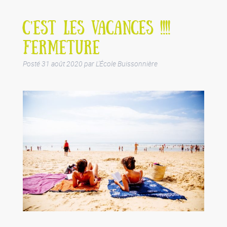
C’EST LES VACANCES !!!!
FERMETURE
Posté
31 août 2020
par
L'École Buissonnière