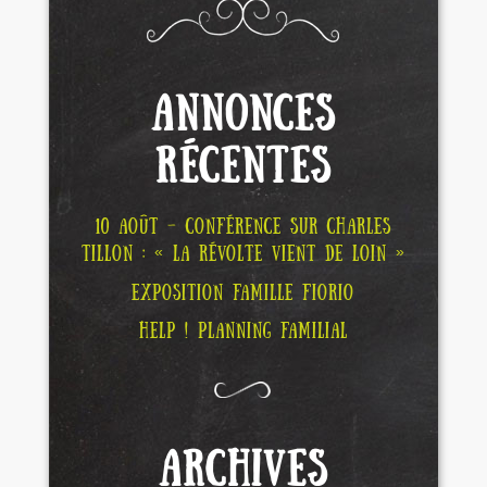
ANNONCES
RÉCENTES
10 AOÛT – CONFÉRENCE SUR CHARLES
TILLON : « LA RÉVOLTE VIENT DE LOIN »
EXPOSITION FAMILLE FIORIO
HELP ! PLANNING FAMILIAL
ARCHIVES