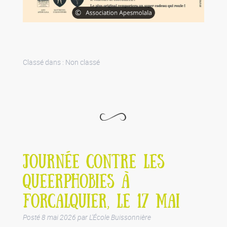
Classé dans :
Non classé
JOURNÉE CONTRE LES
QUEERPHOBIES À
FORCALQUIER, LE 17 MAI
Posté
8 mai 2026
par
L'École Buissonnière