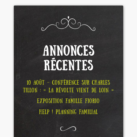
ANNONCES
RÉCENTES
10 AOÛT – CONFÉRENCE SUR CHARLES
TILLON : « LA RÉVOLTE VIENT DE LOIN »
EXPOSITION FAMILLE FIORIO
HELP ! PLANNING FAMILIAL