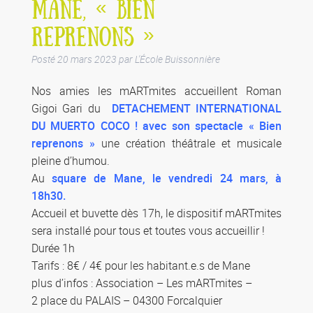
MANE, « BIEN
REPRENONS »
Posté
20 mars 2023
par
L'École Buissonnière
Nos amies les mARTmites accueillent Roman
Gigoi Gari du
DETACHEMENT INTERNATIONAL
DU MUERTO COCO ! avec son spectacle « Bien
reprenons »
une création théâtrale et musicale
pleine d’humou.
Au
square de Mane, le vendredi 24 mars, à
18h30.
Accueil et buvette dès 17h, le dispositif mARTmites
sera installé pour tous et toutes vous accueillir !
Durée 1h
Tarifs : 8€ / 4€ pour les habitant.e.s de Mane
plus d’infos : Association – Les mARTmites –
2 place du PALAIS – 04300 Forcalquier