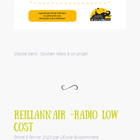
Classé dans :
Soutien relais à un projet
REILLANN’AIR -RADIO LOW
COST
Posté
5 février 2020
par
L'École Buissonnière