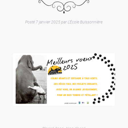
Posté
7 janvier 2025
par
L'École Buissonnière