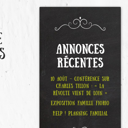
E
ANNONCES
S
RÉCENTES
10 AOÛT – CONFÉRENCE SUR
CHARLES TILLON : « LA
RÉVOLTE VIENT DE LOIN »
EXPOSITION FAMILLE FIORIO
HELP ! PLANNING FAMILIAL