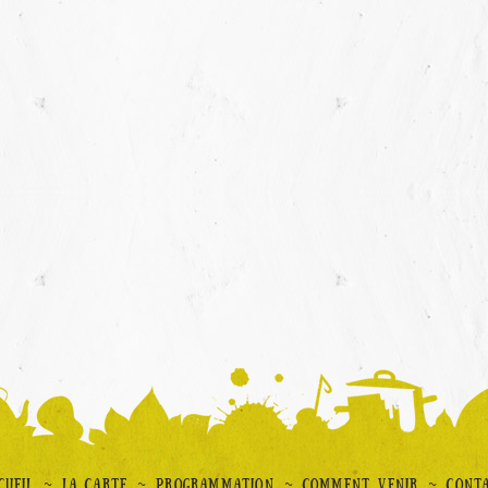
~
~
~
~
CUEIL
LA CARTE
PROGRAMMATION
COMMENT VENIR
CONT