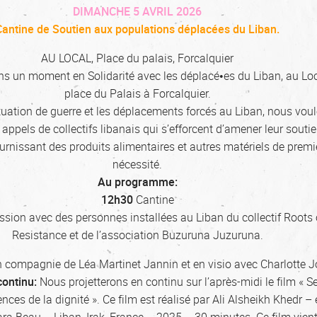
DIMANCHE 5 AVRIL 2026
Cantine de Soutien aux populations déplacées du Liban.
AU LOCAL, Place du palais, Forcalquier
s un moment en Solidarité avec les déplacé•es du Liban, au Loc
place du Palais à Forcalquier.
ituation de guerre et les déplacements forcés au Liban, nous vou
appels de collectifs libanais qui s’efforcent d’amener leur soutie
urnissant des produits alimentaires et autres matériels de premi
nécessité.
Au programme:
12h30
Cantine
ssion avec des personnes installées au Liban du collectif Roots 
Resistance et de l’association Buzuruna Juzuruna.
 compagnie de Léa Martinet Jannin et en visio avec Charlotte J
continu:
Nous projetterons en continu sur l’après-midi le film « S
ces de la dignité ». Ce film est réalisé par Ali Alsheikh Khedr – e