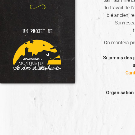
par Yasmine La
du travail de l
blé ancien, r
Son réseau
t
UN PROJET DE
On montera pro
Si jamais des 
Cant
Organisation