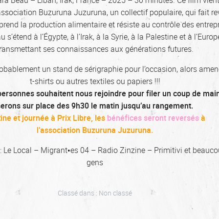
ra Beau – Liban, Irak, France – 2025 – 30 minutes. Ce film vient
’association Buzuruna Juzuruna, un collectif populaire, qui fait rev
eprend la production alimentaire et résiste au contrôle des entrep
 s’étend à l’Égypte, à l’Irak, à la Syrie, à la Palestine et à l’Europ
ransmettant ses connaissances aux générations futures.
bablement un stand de sérigraphie pour l’occasion, alors amen
t-shirts ou autres textiles ou papiers !!!
personnes souhaitent nous rejoindre pour filer un coup de mai
serons sur place des 9h30 le matin jusqu’au rangement.
ine et journée à Prix Libre, les
bénéfices seront reversés
à
l’association Buzuruna Juzuruna.
: Le Local – Migrant•es 04 – Radio Zinzine – Primitivi et beauc
gens
Classé dans :
Non classé