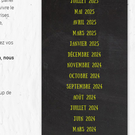
 parler
JUILLET 2025
ivre le
MAI 2025
rises.
AVRIL 2025
e,
MARS 2025
ez vos
JANVIER 2025
DÉCEMBRE 2024
n, nous
NOVEMBRE 2024
OCTOBRE 2024
SEPTEMBRE 2024
oup de
AOÛT 2024
JUILLET 2024
JUIN 2024
MARS 2024