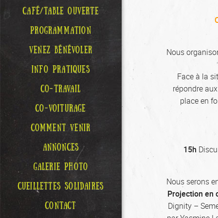
CAFÉ/TABLE OUVERTE
PROGRAMMATION
VENEZ BÉNÉVOLER
Nous organison
INFO PRATIQUES
Face à la s
CO-TRAVAIL
répondre aux 
place en fo
CO-VOITURAGE
COMMENT VENIR
ANNONCES
15h
Discu
GALERIE PHOTO
Nous serons en
CUEILLETTES SOLIDAIRES
Projection en 
CONTACT
Dignity – Semen