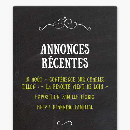
ANNONCES
RÉCENTES
10 AOÛT – CONFÉRENCE SUR CHARLES
TILLON : « LA RÉVOLTE VIENT DE LOIN »
EXPOSITION FAMILLE FIORIO
HELP ! PLANNING FAMILIAL