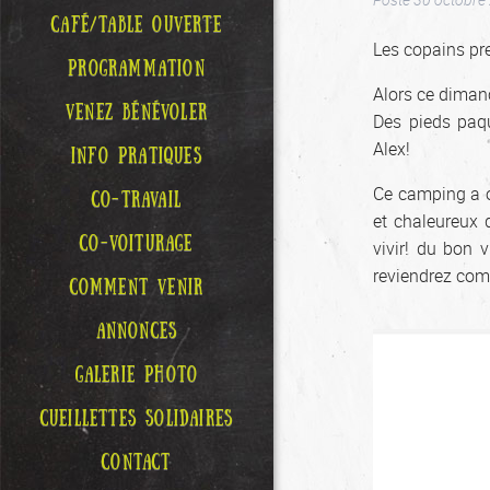
CAFÉ/TABLE OUVERTE
Les copains pre
PROGRAMMATION
Alors ce dima
VENEZ BÉNÉVOLER
Des pieds paqu
Alex!
INFO PRATIQUES
Ce camping a o
CO-TRAVAIL
et chaleureux 
CO-VOITURAGE
vivir! du bon v
reviendrez co
COMMENT VENIR
ANNONCES
GALERIE PHOTO
CUEILLETTES SOLIDAIRES
CONTACT