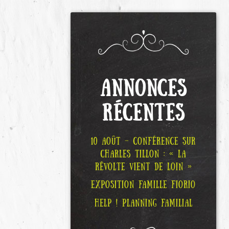
ANNONCES
RÉCENTES
10 AOÛT – CONFÉRENCE SUR
CHARLES TILLON : « LA
RÉVOLTE VIENT DE LOIN »
EXPOSITION FAMILLE FIORIO
HELP ! PLANNING FAMILIAL