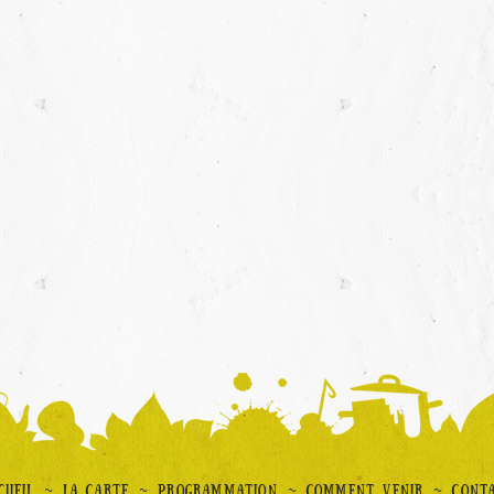
~
~
~
~
CUEIL
LA CARTE
PROGRAMMATION
COMMENT VENIR
CONT