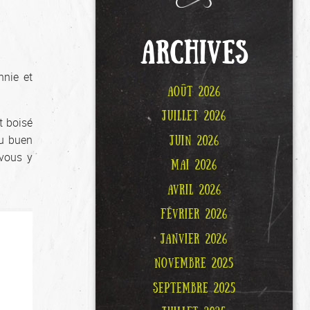
ARCHIVES
nnie et
AOÛT 2026
JUILLET 2026
t boisé
du buen
JUIN 2026
 vous y
MAI 2026
AVRIL 2026
FÉVRIER 2026
JANVIER 2026
NOVEMBRE 2025
SEPTEMBRE 2025