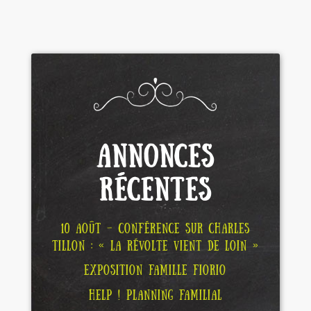
ANNONCES
RÉCENTES
10 AOÛT – CONFÉRENCE SUR CHARLES
TILLON : « LA RÉVOLTE VIENT DE LOIN »
EXPOSITION FAMILLE FIORIO
HELP ! PLANNING FAMILIAL