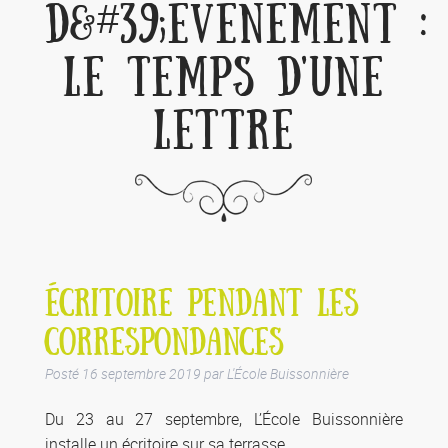
D&#39;ÉVÈNEMENT :
LE TEMPS D'UNE
LETTRE
ÉCRITOIRE PENDANT LES
CORRESPONDANCES
Posté
16 septembre 2019
par
L'École Buissonnière
Du 23 au 27 septembre, L’École Buissonnière
installe un écritoire sur sa terrasse.