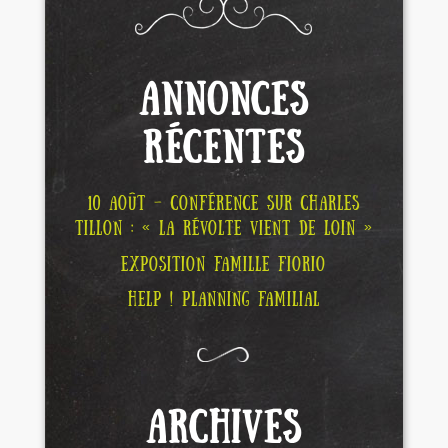
ANNONCES
RÉCENTES
10 AOÛT – CONFÉRENCE SUR CHARLES
TILLON : « LA RÉVOLTE VIENT DE LOIN »
EXPOSITION FAMILLE FIORIO
HELP ! PLANNING FAMILIAL
ARCHIVES