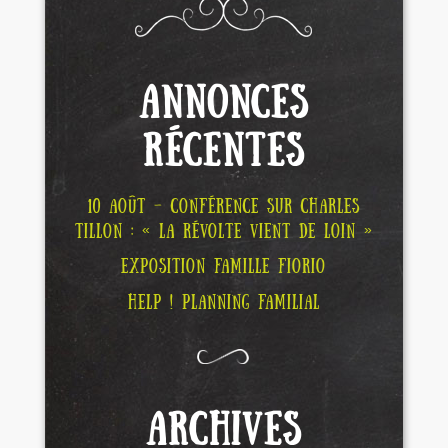
ANNONCES
RÉCENTES
10 AOÛT – CONFÉRENCE SUR CHARLES
TILLON : « LA RÉVOLTE VIENT DE LOIN »
EXPOSITION FAMILLE FIORIO
HELP ! PLANNING FAMILIAL
ARCHIVES