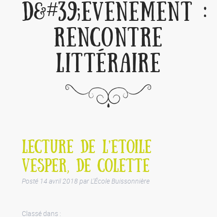
D&#39;ÉVÈNEMENT :
RENCONTRE
LITTÉRAIRE
LECTURE DE L’ETOILE
VESPER, DE COLETTE
Posté
14 avril 2018
par
L'École Buissonnière
Classé dans :