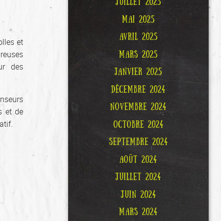
JUILLET 2025
MAI 2025
AVRIL 2025
lles et
MARS 2025
breuses
ur des
JANVIER 2025
DÉCEMBRE 2024
anseurs
NOVEMBRE 2024
 et de
tif.
OCTOBRE 2024
SEPTEMBRE 2024
AOÛT 2024
JUILLET 2024
JUIN 2024
MARS 2024