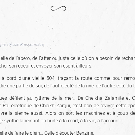
par
L'École Buissonnière
Celle de l’apéro, de l’after ou juste celle où on a besoin de recha
cher son coeur et envoyer son esprit ailleurs.
 bord d’une vieille 504, traçant la route comme pour remon
re une partie de soi, de l’autre coté de la rive, de l’autre coté du
ques défilent au rythme de la mer… De Cheikha Zalamite et 
 Rai électrique de Cheikh Zargui, c’est bon de revivre cette ép
ivre la sienne aussi. Alors on sort les machines et à coup d
e synthé lancinant on hurle à la mort, à la vie, à l’amour.
Celle de faire le plein… Celle d’écouter Benzine.