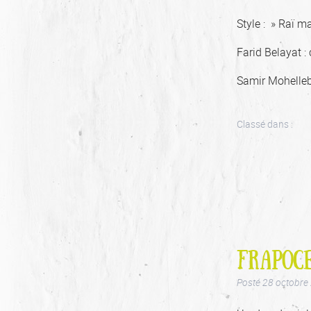
Style : » Raï m
Farid Belayat :
Samir Mohellebi
Classé dans :
FRAPOCE
Posté
28 octobre