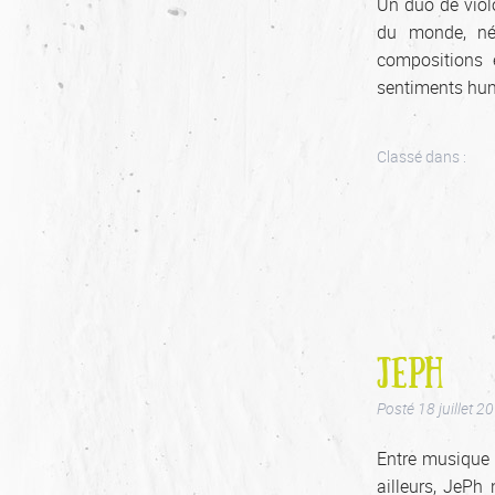
Un duo de viol
du monde, néo
compositions e
sentiments hum
Classé dans :
JEPH
Posté
18 juillet 2
Entre musique e
ailleurs, JePh