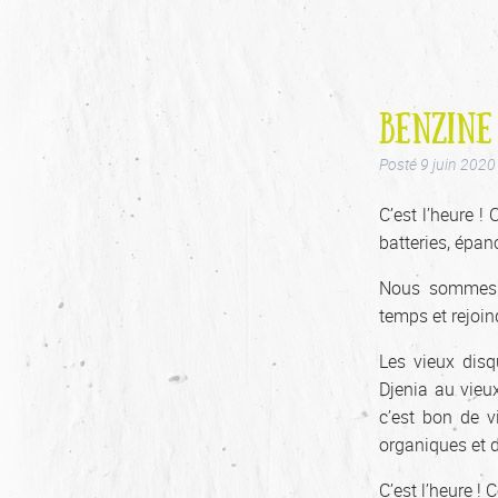
BENZINE
Posté
9 juin 2020
C’est l’heure ! 
batteries, épan
Nous sommes à
temps et rejoind
Les vieux dis
Djenia au vieux
c’est bon de v
organiques et d
C’est l’heure ! 