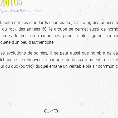
ONITOS
0
par
L'École Buissonnière
talent entre les standards chantés du jazz swing des années fo
ts du rock des années 60, le groupe se permet aussi de nom
n terres latines ou manouches pour le plus grand bonhe
uête d’un peu d’authenticité.
les évolutions de soirées, il se peut aussi que nombre de d
éhanché se retrouvent à partager de beaux moments de fêtes
ur du duo (ou trio), duquel émane un véritable plaisir communica