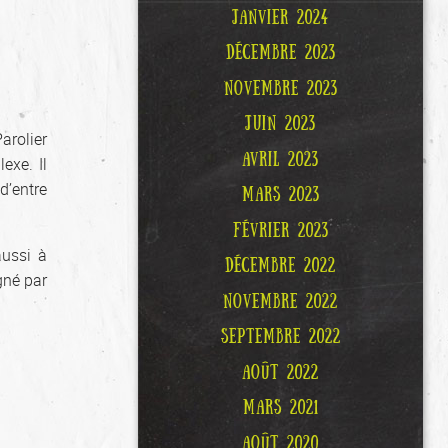
JANVIER 2024
DÉCEMBRE 2023
NOVEMBRE 2023
JUIN 2023
arolier
AVRIL 2023
exe. Il
d’entre
MARS 2023
FÉVRIER 2023
ussi à
DÉCEMBRE 2022
gné par
NOVEMBRE 2022
SEPTEMBRE 2022
AOÛT 2022
MARS 2021
AOÛT 2020