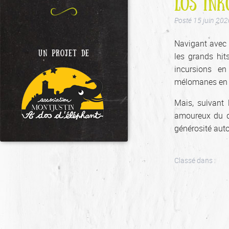
LOS INK
Posté
15 juin 202
Navigant avec 
UN PROJET DE
les grands hi
incursions e
mélomanes en q
Mais, suivant 
amoureux du d
générosité auto
Classé dans :