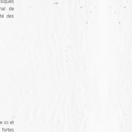
usiques
nal de
ité des
 ici et
 fortes