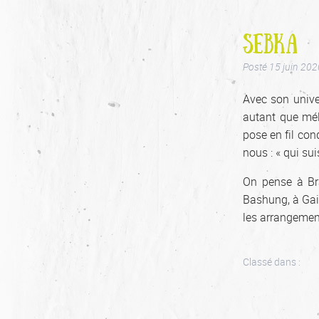
SEBKA
Posté
15 juin 202
Avec son unive
autant que mél
pose en fil con
nous : « qui suis
On pense à Br
Bashung, à Gai
les arrangemen
Classé dans :