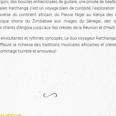
goni, des boucles entrecroisées de guitare, une pincée de beatb
es: Kerchanga c’est un voyage plein de curiosité, l’exploration 
averse du continent africain, du Fleuve Niger au Kenya des
sique shona du Zimbabwe aux rivages du Sénégal, des r
 chants d’Angola jusqu’aux îles créoles de la Réunion et d’Haïti
 envoutantes et rythmes syncopés, Le duo voyageur Kerchang
 effleure la richesse des traditions musicales africaines et créol
n hommage humble et amoureux!