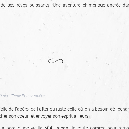
t de ses rêves puissants. Une aventure chimérique ancrée d
19
par
L'École Buissonnière
Celle de l’apéro, de l’after ou juste celle où on a besoin de recha
cher son coeur et envoyer son esprit ailleurs.
 bord d’une vieille 504, traçant la route comme pour remon