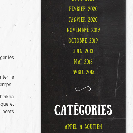
FÉVRIER 2020
JANVIER 2020
NOVEMBRE 2019
OCTOBRE 2019
JUIN 2019
rger les
MAI 2018
AVRIL 2018
ter le
 temps.
Cheikha
oque et
CATÉGORIES
e beats
APPEL À SOUTIEN