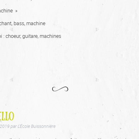
achine »
 chant, bass, machine
 : choeur, guitare, machines
LLO
 2019
par
L'École Buissonnière