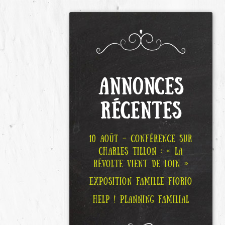
ANNONCES
RÉCENTES
10 AOÛT – CONFÉRENCE SUR
CHARLES TILLON : « LA
RÉVOLTE VIENT DE LOIN »
EXPOSITION FAMILLE FIORIO
HELP ! PLANNING FAMILIAL