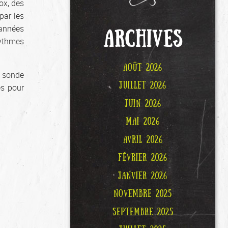
ox, des
par les
 années
ARCHIVES
ythmes
.
AOÛT 2026
a sonde
JUILLET 2026
es pour
JUIN 2026
MAI 2026
AVRIL 2026
FÉVRIER 2026
JANVIER 2026
NOVEMBRE 2025
SEPTEMBRE 2025