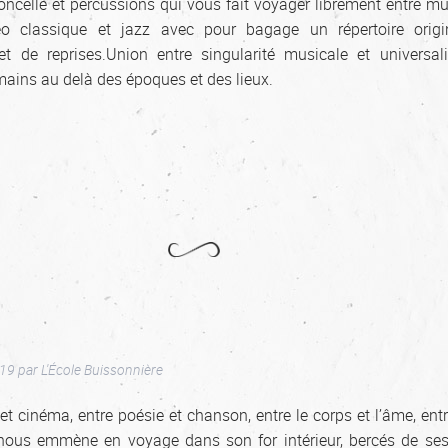
oncelle et percussions qui vous fait voyager librement entre m
 classique et jazz avec pour bagage un répertoire origi
t de reprises.Union entre singularité musicale et universal
ains au delà des époques et des lieux.
019
par
L'École Buissonnière
t cinéma, entre poésie et chanson, entre le corps et l’âme, entre
 nous emmène en voyage dans son for intérieur, bercés de ses