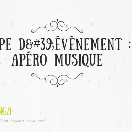
PE D&#39;ÉVÈNEMENT :
APÉRO MUSIQUE
NGA
0
par
L'École Buissonnière