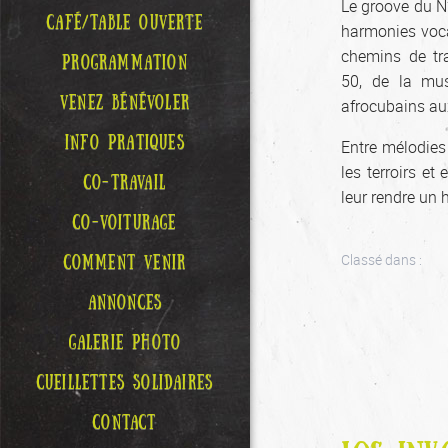
Le groove du N’
CAFÉ/TABLE OUVERTE
harmonies vocal
chemins de tr
PROGRAMMATION
50, de la mu
VENEZ BÉNÉVOLER
afrocubains aux
INFO PRATIQUES
Entre mélodies
les terroirs et
CO-TRAVAIL
leur rendre u
CO-VOITURAGE
Classé dans :
COMMENT VENIR
ANNONCES
GALERIE PHOTO
CUEILLETTES SOLIDAIRES
CONTACT