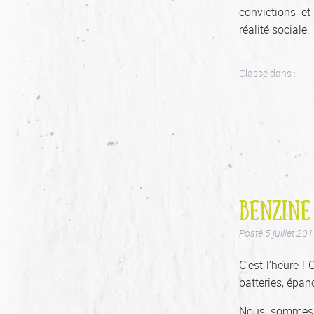
convictions e
réalité sociale.
Classé dans :
BENZINE
Posté
5 juillet 20
C’est l’heure ! 
batteries, épan
Nous sommes à