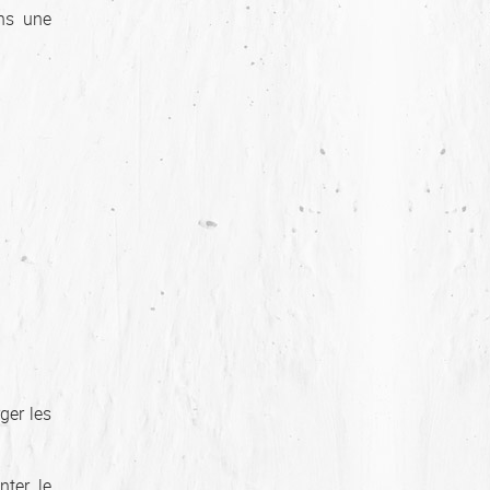
ans une
rger les
ter le