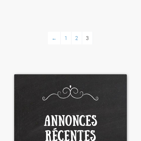
←
1
2
3
ANNONCES
RÉCENTES