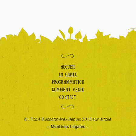
ACCUEIL
LA CARTE
PROGRAMMATION
COMMENT VENIR
CONTACT
© L'École Buissonnière - Depuis 2015 sur la toile.
~ Mentions Légales ~